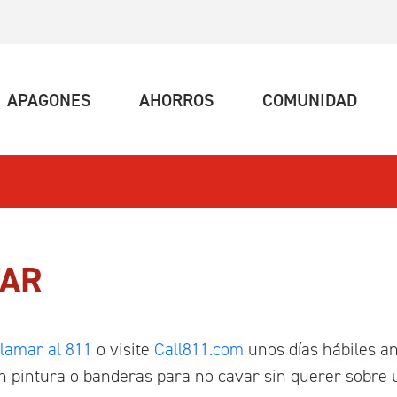
UAL)
(ACTUAL)
(ACTUAL)
(ACT
APAGONES
AHORROS
COMUNIDAD
VAR
llamar al 811
o visite
Call811.com
unos días hábiles an
 pintura o banderas para no cavar sin querer sobre u